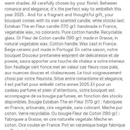
warm shades. All carefully chosen by your florist. Between
romance and elegance, it's the perfect way to embellish this
year 2025... And for a fragrant and thoughtful gift, your
bouquet comes with its own scented candle, while stocks last.
Esteban The en Fleur candle (170 gr): handmade in France,
vegetable wax, no colorants. Pure cotton handle. Recyclable
glass. Or Fleur de Coton candle (190 gr): made in Grasse, in
natural vegetable wax. Cotton handle. Wax cast in France.
Beige ceramic pot made in Portugal. En cette saison, notre
bouquet Douceur printaniere empreint de delicatesse et de
poesie, saura apporter une touche de chaleur a votre interieur.
Son feuillage vert fonce met en valeur ces fleurs rose pale,
aux nuances douces et chaleureuses. Le tout soigneusement
choisi par votre fleuriste. Situe entre romantisme et elegance,
il est parfait pour embellir cette annee 2025..Et pour un
cadeau parfume et plein d'attentions, votre bouquet est
accompagne de sa bougie parfumee, en fonction des stocks
disponibles. Bougie Esteban The en Fleur (170 gr) : fabriquee
en France, artisanale, cire vegetale, sans colorant. Meche pur
coton. Verre recyclable. Ou bougie Fleur de Coton (190 gr) :
fabriquee a Grasse, en cire naturelle vegetale. Meche en
coton. Cire coulee en France. Pot en ceramique beige fabrique